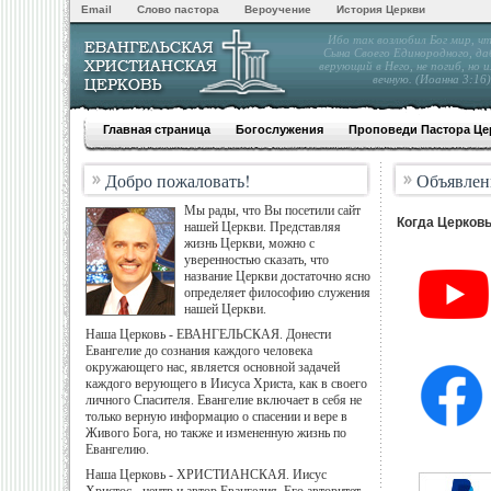
Email
Слово пастора
Вероучение
История Церкви
Ибо так возлюбил Бог мир, ч
Сына Своего Единородного, да
верующий в Него, не погиб, но 
вечную. (Иоанна 3:16)
Главная страница
Богослужения
Проповеди Пастора Це
Добро пожаловать!
Объявлен
Мы рады, что Вы посетили сайт
Когда Церковь
нашей Церкви. Представляя
жизнь Церкви, можно с
уверенностью сказать, что
название Церкви достаточно ясно
определяет философию служения
нашей Церкви.
Наша Церковь - ЕВАНГЕЛЬСКAЯ. Донести
Евангелие до сознания каждого человека
окружающего нас, является основной задачей
каждого верующего в Иисуса Христа, как в своего
личного Спасителя. Евангелие включает в себя не
только верную информацио о спасении и вере в
Живого Бога, но также и измененную жизнь по
Евангелию.
Наша Церковь - ХРИСТИАНСКАЯ. Иисус