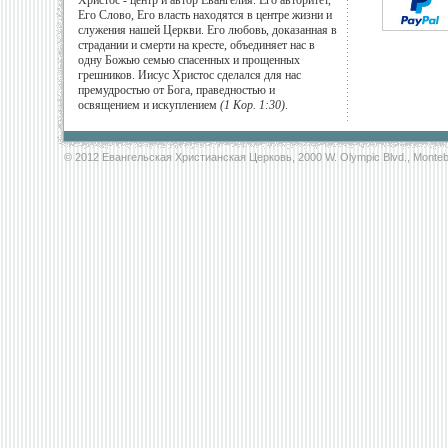
Христос - центр и автор Евангелия. Его авторитет,
Его Слово, Его власть находятся в центре жизни и
служения нашей Церкви. Его любовь, доказанная в
страдании и смерти на кресте, объединяет нас в
одну Божью семью спасенных и прощенных
грешников. Иисус Христос сделался для нас
премудростью от Бога, праведностью и
освящением и искуплением
(1 Кор. 1:30)
.
© 2012 Евангельская Христианская Церковь, 2000 W. Olympic Blvd., Monteb